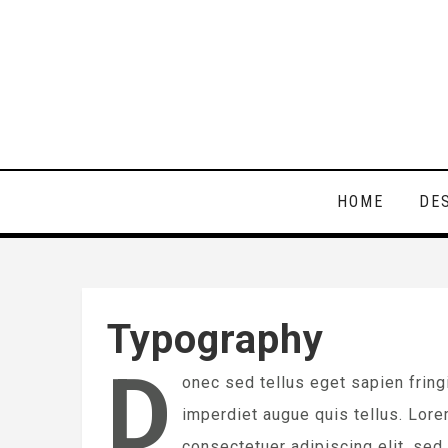
HOME
DE
Typography
D
onec sed tellus eget sapien frin
imperdiet augue quis tellus. Lor
consectetuer adipiscing elit, sed