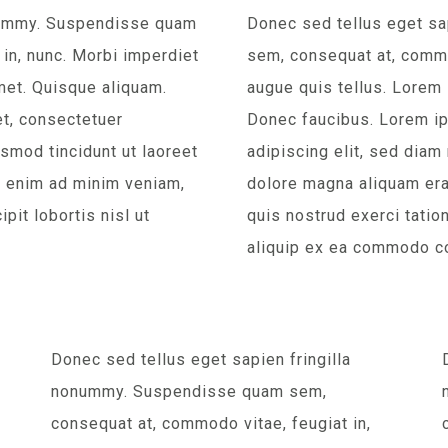
onummy. Suspendisse quam
Donec sed tellus eget s
in, nunc. Morbi imperdiet
sem, consequat at, commo
met. Quisque aliquam.
augue quis tellus. Lorem
t, consectetuer
Donec faucibus. Lorem ip
smod tincidunt ut laoreet
adipiscing elit, sed diam
i enim ad minim veniam,
dolore magna aliquam era
pit lobortis nisl ut
quis nostrud exerci tation
aliquip ex ea commodo c
Donec sed tellus eget sapien fringilla
nonummy. Suspendisse quam sem,
consequat at, commodo vitae, feugiat in,