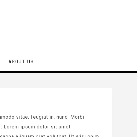
ABOUT US
odo vitae, feugiat in, nunc. Morbi
. Lorem ipsum dolor sit amet,
magna aliquam erat volutpat. Ut wisi enim