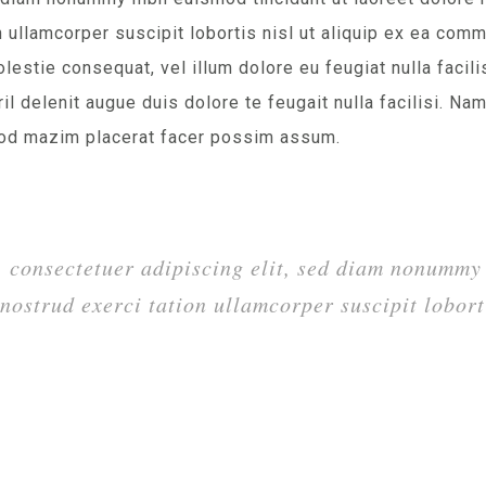
n ullamcorper suscipit lobortis nisl ut aliquip ex ea co
olestie consequat, vel illum dolore eu feugiat nulla facil
il delenit augue duis dolore te feugait nulla facilisi. N
uod mazim placerat facer possim assum.
 consectetuer adipiscing elit, sed diam nonummy 
ostrud exerci tation ullamcorper suscipit lobort